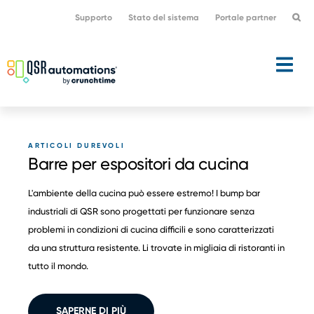
Passa
Vai
Supporto
Stato del sistema
Portale partner
alla
al
navigazione
contenuto
primaria
principale
ARTICOLI DUREVOLI
Barre per espositori da cucina
L'ambiente della cucina può essere estremo! I bump bar
industriali di QSR sono progettati per funzionare senza
problemi in condizioni di cucina difficili e sono caratterizzati
da una struttura resistente. Li trovate in migliaia di ristoranti in
tutto il mondo.
SAPERNE DI PIÙ