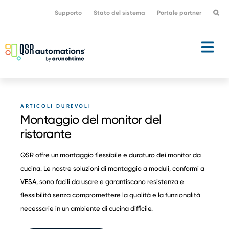
Passa
Vai
Supporto
Stato del sistema
Portale partner
alla
al
navigazione
contenuto
primaria
principale
ARTICOLI DUREVOLI
Montaggio del monitor del
ristorante
QSR offre un montaggio flessibile e duraturo dei monitor da
cucina. Le nostre soluzioni di montaggio a moduli, conformi a
VESA, sono facili da usare e garantiscono resistenza e
flessibilità senza compromettere la qualità e la funzionalità
necessarie in un ambiente di cucina difficile.