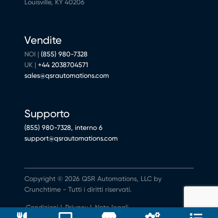
Louisville, KY 40206
Vendite
NOI |
(855) 980-7328
UK |
+44 2038704571
sales@qsrautomations.com
Supporto
(855) 980-7328, interno 6
support@qsrautomations.com
Copyright © 2026 QSR Automations, LLC by
Crunchtime - Tutti i diritti riservati.
Condizioni
|
Privacy
|
Note legali
Non vendere né condividere i miei dati personali