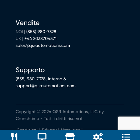
Vendite
NOI |
(855) 980-7328
UK |
+44 2038704571
sales@qsrautomations.com
Supporto
(855) 980-7328, interno 6
support@qsrautomations.com
Copyright © 2026 QSR Automations, LLC by
Crunchtime - Tutti i diritti riservati.
Condizioni
|
Privacy
|
Note legali
Non vendere né condividere i miei dati personali