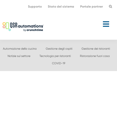
Passa
Vai
Supporto
Stato del sistema
Portale partner
alla
al
navigazione
contenuto
primaria
principale
Automazione della cucina
Gestione degli ospiti
Gestione dei ristoranti
Notizie sul settore
Tecnologia per ristoranti
Ristorazione fuori casa
COVID-19